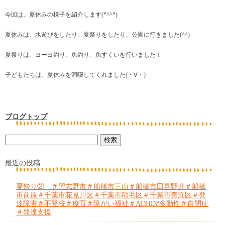
今回は、夏休みの様子を紹介します(*^^*)
夏休みは、水遊びをしたり、夏祭りをしたり、公園に行きました(^^)
夏祭りは、ヨーヨ釣り、魚釣り、魚すくいを行いました！
子どもたちは、夏休みを満喫してくれました(⁠・⁠∀⁠・⁠)
ブログトップ
最近の投稿
夏祭り② ＃習志野市＃船橋市三山＃船橋市田喜野井＃船橋
市前原＃千葉市花見川区＃千葉市稲毛区＃千葉市美浜区＃発
達障害＃不登校＃療育＃障がい福祉＃ADHD#多動性＃自閉症
＃発達支援