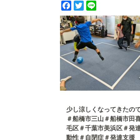
Facebook
Twitter
Line
少し涼しくなってきたの
＃船橋市三山＃船橋市田
毛区＃千葉市美浜区＃発達
動性＃自閉症＃発達支援