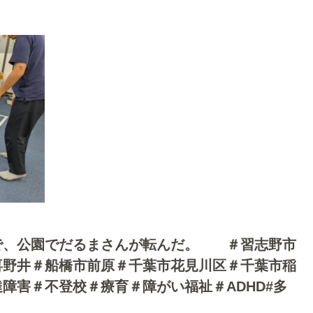
で、公園でだるまさんが転んだ。 ＃習志野市
喜野井＃船橋市前原＃千葉市花見川区＃千葉市稲
障害＃不登校＃療育＃障がい福祉＃ADHD#多