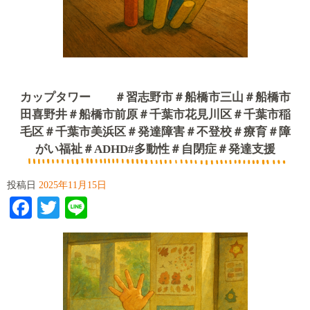
カップタワー ＃習志野市＃船橋市三山＃船橋市
田喜野井＃船橋市前原＃千葉市花見川区＃千葉市稲
毛区＃千葉市美浜区＃発達障害＃不登校＃療育＃障
がい福祉＃ADHD#多動性＃自閉症＃発達支援
投稿日
2025年11月15日
Facebook
Twitter
Line