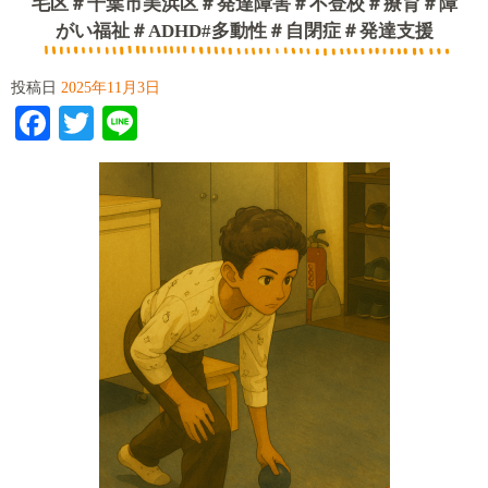
毛区＃千葉市美浜区＃発達障害＃不登校＃療育＃障
がい福祉＃ADHD#多動性＃自閉症＃発達支援
投稿日
2025年11月3日
Facebook
Twitter
Line