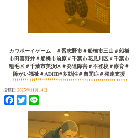
カウボーイゲーム ＃習志野市＃船橋市三山＃船橋
市田喜野井＃船橋市前原＃千葉市花見川区＃千葉市
稲毛区＃千葉市美浜区＃発達障害＃不登校＃療育＃
障がい福祉＃ADHD#多動性＃自閉症＃発達支援
投稿日
2025年11月14日
Facebook
Twitter
Line