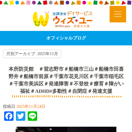
オフィシャルブログ
月別アーカイブ:
2025年11月
本所防災館 ＃習志野市＃船橋市三山＃船橋市田喜
野井＃船橋市前原＃千葉市花見川区＃千葉市稲毛区
＃千葉市美浜区＃発達障害＃不登校＃療育＃障がい
福祉＃ADHD#多動性＃自閉症＃発達支援
投稿日
2025年11月24日
Facebook
Twitter
Line