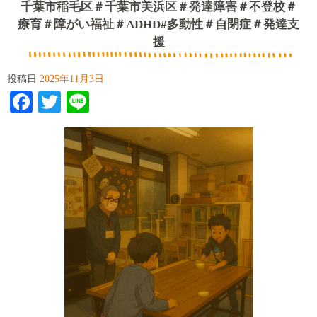
千葉市稲毛区＃千葉市美浜区＃発達障害＃不登校＃
療育＃障がい福祉＃ADHD#多動性＃自閉症＃発達支
援
投稿日
2025年11月3日
Facebook
Twitter
Line