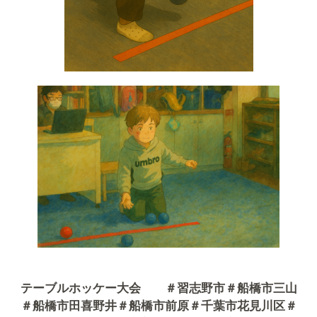
テーブルホッケー大会 ＃習志野市＃船橋市三山
＃船橋市田喜野井＃船橋市前原＃千葉市花見川区＃