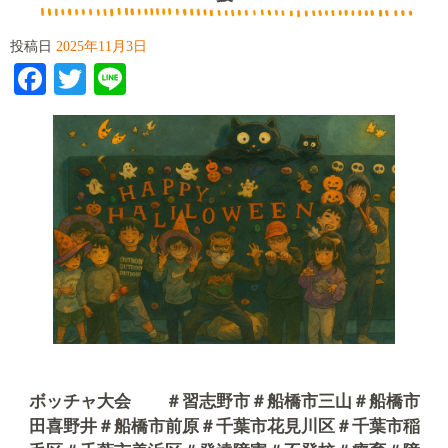
投稿日
2025年11月3日
Facebook
Twitter
Line
ボッチャ大会 ＃習志野市＃船橋市三山＃船橋市
田喜野井＃船橋市前原＃千葉市花見川区＃千葉市稲