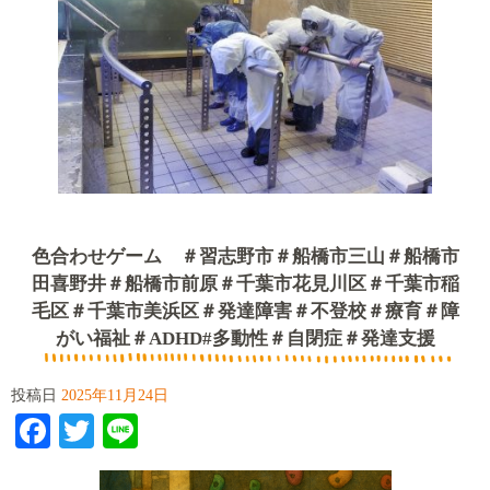
色合わせゲーム ＃習志野市＃船橋市三山＃船橋市
田喜野井＃船橋市前原＃千葉市花見川区＃千葉市稲
毛区＃千葉市美浜区＃発達障害＃不登校＃療育＃障
がい福祉＃ADHD#多動性＃自閉症＃発達支援
投稿日
2025年11月24日
Facebook
Twitter
Line