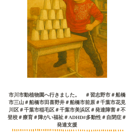
市川市動植物園へ行きました。 ＃習志野市＃船橋
市三山＃船橋市田喜野井＃船橋市前原＃千葉市花見
川区＃千葉市稲毛区＃千葉市美浜区＃発達障害＃不
登校＃療育＃障がい福祉＃ADHD#多動性＃自閉症＃
発達支援