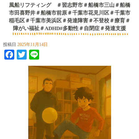
風船リフティング ＃習志野市＃船橋市三山＃船橋
市田喜野井＃船橋市前原＃千葉市花見川区＃千葉市
稲毛区＃千葉市美浜区＃発達障害＃不登校＃療育＃
障がい福祉＃ADHD#多動性＃自閉症＃発達支援
投稿日
2025年11月14日
Facebook
Twitter
Line