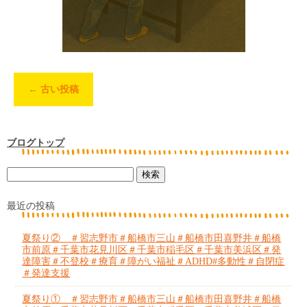
←
古い投稿
ブログトップ
最近の投稿
夏祭り② ＃習志野市＃船橋市三山＃船橋市田喜野井＃船橋
市前原＃千葉市花見川区＃千葉市稲毛区＃千葉市美浜区＃発
達障害＃不登校＃療育＃障がい福祉＃ADHD#多動性＃自閉症
＃発達支援
夏祭り① ＃習志野市＃船橋市三山＃船橋市田喜野井＃船橋