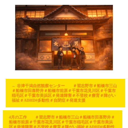
←
谷津干潟自然観察センター ＃習志野市＃船橋市三山
＃船橋市田喜野井＃船橋市前原＃千葉市花見川区＃千葉市
稲毛区＃千葉市美浜区＃発達障害＃不登校＃療育＃障がい
福祉＃ADHD#多動性＃自閉症＃発達支援
4月の工作 ＃習志野市＃船橋市三山＃船橋市田喜野井＃
船橋市前原＃千葉市花見川区＃千葉市稲毛区＃千葉市美浜
区＃発達障害＃不登校＃療育＃障がい福祉＃ADHD#多動性