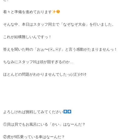
着々と準備を進めております
そんな中、本日はスタッフ同士で「なぞなぞ大会」を行いました。
これが結構難しいんですっ！
答えを聞いた時の「おぉ〜(☉｡☉)!」と言う感動がたまりませんっ！
ちなみにスタッフHは頭が固すぎるのか…
ほとんどの問題がわかりませんでしたっ(ﾉД`)ｼｸｼｸ
よろしければ挑戦してみてください
①貝は貝でもお風呂にいる「かい」はなーんだ？
②虎が9匹乗っている車はなーんだ？